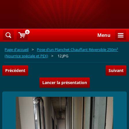
0
Menu
Page d'accueil
>
Pose d'un Planchet Chauffant Réversible 250m²
(Nourrice spéciale et PEX)
>
12.JPG
Précédent
Suivant
Lancer la présentation