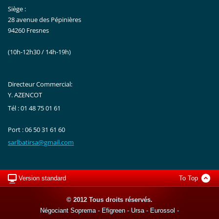
Siège :
28 avenue des Pépinières
94260 Fresnes
(10h-12h30 / 14h-19h)
Directeur Commercial:
Y. AZENCOT
Tél : 01 48 75 01 61
Port : 06 50 31 61 60
sarlbati
rsa@gmai
l.com
Version standard
To Top
© 2012 Tous droits réservés.
Négociant Soprema - Efigreen - Ursa - Eurossol -