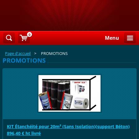
0
Menu
Page d'accueil
>
PROMOTIONS
PROMOTIONS
KIT Étanchéité pour 20m² (Sans Isolation)(support Béton)
896,40 € ht livré