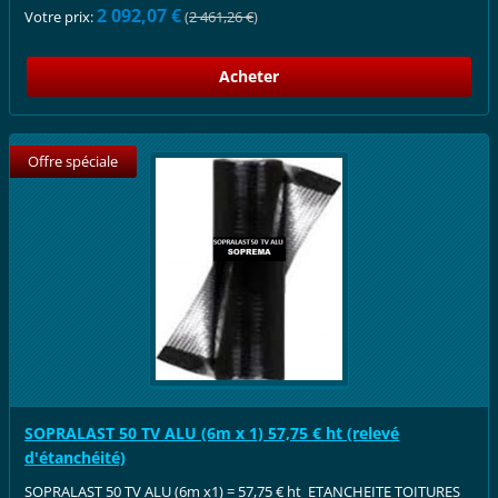
2 092,07 €
Votre prix:
(
2 461,26 €
)
Offre spéciale
SOPRALAST 50 TV ALU (6m x 1) 57,75 € ht (relevé
d'étanchéité)
SOPRALAST 50 TV ALU (6m x1) = 57,75 € ht ETANCHEITE TOITURES