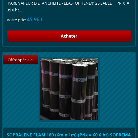
PARE VAPEUR D'ETANCHEITE - ELASTOPHENE® 25 SABLE PRIX =
35 € ht...
45,96 €
Votre prix:
Offre spéciale
SOPRALENE FLAM 180 (6m x 1m) (Prix = 60 € ht) SOPREMA