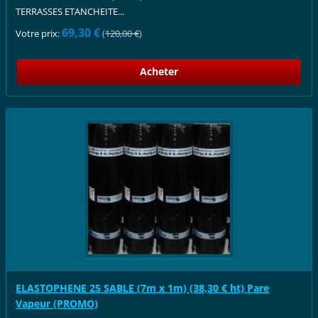
TERRASSES ETANCHEITE...
69,30 €
Votre prix:
(
120,00 €
)
ELASTOPHENE 25 SABLE (7m x 1m) (38,30 € ht) Pare
Vapeur (PROMO)