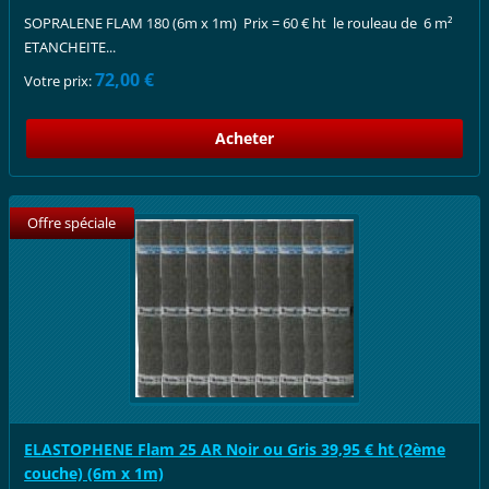
SOPRALENE FLAM 180 (6m x 1m) Prix = 60 € ht le rouleau de 6 m²
ETANCHEITE...
72,00 €
Votre prix:
Offre spéciale
ELASTOPHENE Flam 25 AR Noir ou Gris 39,95 € ht (2ème
couche) (6m x 1m)