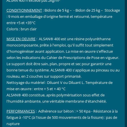
ALSAN 400 n'excède pas 2kg/m²
CONDITIONNEMENT
: Bidons de 5 kg – - Bidon de 25 kg – Stockage
: 9 mois en emballage d'origine fermé et retourné, température
entre +5 et +35°C
Coloris : brun clair
MISE EN OEUVRE
: ALSAN® 400 est une résine polyuréthanne
monocomposante, prête à l'emploi, qu'il suffit tout simplement
d'homogénéiser avant application. La mise en œuvre s'effectue
selon les indications du Cahier de Prescriptions de Pose en vigueur.
Le support doit être sain, plan, propre et sec pour garantir une
bonne tenue du système. ALSAN® 400 s'applique au pinceau ou au
rouleau, en 2 couches sur support primarisé.
Nettoyage du matériel : Diluant V ou Diluant L. Température de
mise en œuvre : entre + 5 et + 40 °C
ALSAN® 400 constitue, après polymérisation sous effet de
l'humidité ambiante, une véritable membrane d'étanchéité.
PERFORMANCES
: Adhérence sur béton : > 50 Kpa - Résistance à la
fatigue à -10°C (à l'issue de 500 mouvements de la fissure) : pas de
rupture