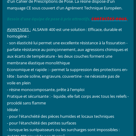
d'un Cahier de Prescriptions de Pose. La résine dispose d'un
marquage CE sous couvert d'un Agrément Technique Européen.
contactez-nous
.
Besoin d'une équipe de pose à prix attractifs
,
AVANTAGES :
ALSAN® 400 est une solution : Efficace, durable et
homogène :
- son élasticité lui permet une excellente résistance à la fissuration -
parfaite résistance au poinçonnement, aux agressions chimiques et
aux écarts de température - les deux couches forment une
membrane élastique monolithique
Economique et rapide : - permet la suppression des protections en-
tête : bande soline, engravure, couvertine - ne nécessite pas de
voile en plein
- résine monocomposante, prête à l'emploi
Pratique et sécurisante : - liquide, elle fait corps avec tous les reliefs -
procédé sans flamme
Idéale :
- pour l'étanchéité des pièces humides et locaux techniques
- pour l'étanchéité des petites surfaces
- lorsque les surépaisseurs ou les surcharges sont impossibles :