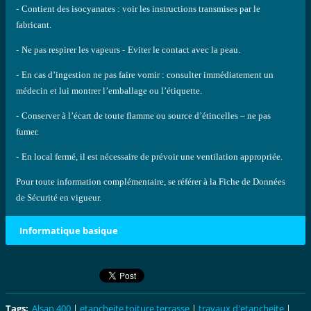
-
Contient des isocyanates : voir les instructions transmises par le
fabricant.
-
Ne pas respirer les vapeurs
-
Eviter le contact avec la peau.
-
En cas d’ingestion ne pas faire vomir : consulter immédiatement un
médecin et lui
montrer l’emballage ou l’étiquette.
-
Conserver à l’écart de toute flamme ou source d’étincelles – ne pas
fumer.
-
En local fermé, il est nécessaire de prévoir une ventilation appropriée.
Pour toute information complémentaire, se référer à la Fiche de Données
de Sécurité en
vigueur.
Informatique basique
Tags
:
Alsan 400
|
etancheite toiture terrasse
|
travaux d'etancheite
|