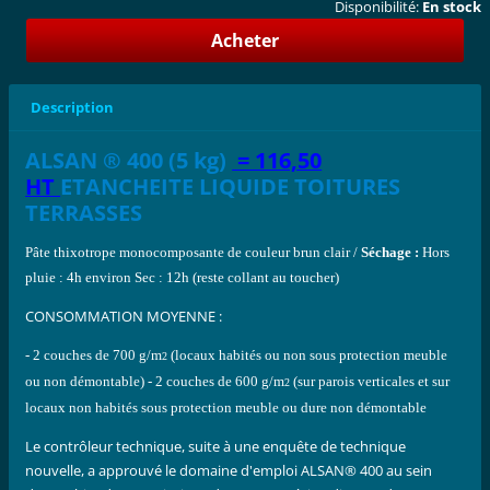
Disponibilité:
En stock
Description
ALSAN ® 400 (5 kg)
= 116,50
HT
ETANCHEITE LIQUIDE TOITURES
TERRASSES
Pâte thixotrope monocomposante
de couleur brun clair /
Séchage :
Hors
pluie : 4h environ
Sec : 12h (reste collant au toucher)
CONSOMMATION MOYENNE :
- 2 couches de 700 g/m
(locaux habités ou non sous protection meuble
2
ou non démontable)
- 2 couches de 600 g/m
(sur parois verticales et sur
2
locaux non habités sous protection
meuble ou dure non démontable
Le contrôleur technique, suite à une enquête de technique
nouvelle, a approuvé le domaine d'emploi ALSAN® 400 au sein