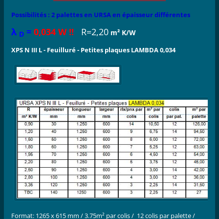
Possibilités : 2 palettes en URSA en épaisseur différentes
λ
=
0,034 W !!
R=2,20
m² K/W
D
XPS N III L - Feuilluré - Petites plaques LAMBDA 0,034
Format: 1265 x 615 mm / 3.75m² par colis / 12 colis par palette /