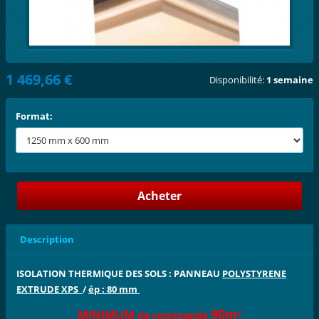
1 469,66 €
Disponibilité:
1 semaine
Format:
Description
ISOLATION THERMIQUE DES SOLS : PANNEAU
POLYSTYRENE
EXTRUDE XPS
/
ép : 80 mm
90m
MINIMUM
de commande
²