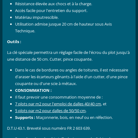
Résistance élevée aux chocs et à la charge.
Accès facile pour l'entretien du support.
Matériau imputrescible.
Utilisation admise jusque 20 cm de hauteur sous Avis
Technique.
Outils :
La clé spéciale permettra un réglage facile de l'écrou du plot jusqu'à
une distance de 50 cm. Cutter, pince coupante.
Dans le cas de bordures ou angles de toitures, il est nécessaire
d'araser les écarteurs gênants à l'aide d'un cutter, d'une pince
coupante ou d'une scie à métaux.
CONSOMMATION :
Il faut prevoir une consommation moyenne de :
7 plots par m2 pour l'emploi de dalles 40/40 cm
, et
5 plots par m2 pour dalles de 50/50 cm
.
Supports :
Maçonnerie, bois, en neuf ou en réfection.
D.T.U 43.1. Breveté sous numéro FR 2 603 639.